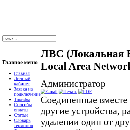
ЛВС (Локальная В
Главное меню
Local Area Networ
Главная
Личный
Администратор
кабинет
Заявка на
подключение
Соединенные вместе
Тарифы
Способы
другие устройства, 
оплаты
Статьи
удалении один от дру
Словарь
терминов