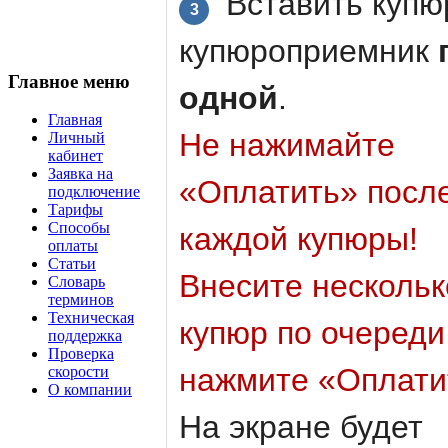
Вставить купю
3
купюроприемник
Главное меню
одной
.
Главная
Не нажимайте
Личный
кабинет
Заявка на
«Оплатить» посл
подключение
Тарифы
Способы
каждой купюры!
оплаты
Статьи
Внесите нескольк
Словарь
терминов
Техническая
купюр по очереди
поддержка
Проверка
нажмите «Оплати
скорости
О компании
На экране будет