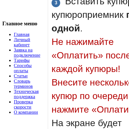
Вставить купю
3
купюроприемник
Главное меню
одной
.
Главная
Не нажимайте
Личный
кабинет
Заявка на
«Оплатить» посл
подключение
Тарифы
Способы
каждой купюры!
оплаты
Статьи
Внесите нескольк
Словарь
терминов
Техническая
купюр по очереди
поддержка
Проверка
нажмите «Оплати
скорости
О компании
На экране будет