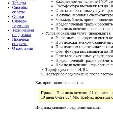
Ежедневное начисление 1/30* ст
Тарифы
Счет-фактура выставляется до 10
Способы
Оплата за оказанные услуги прои
оплаты
В случае неоплаты счета-фактуры
Статьи
За каждый день приостановленны
Словарь
Предоплаченый трафик рассчиты
терминов
При подключении, начисление пр
Техническая
Условия оказания услуг (предоплата):
поддержка
Расчетным периодом является пе
Проверка
При положительном балансе на с
скорости
При нулевом или отрицательном 
О компании
Счет-фактура выставляется до 10
Оплата за оказанные услуги прои
Предоплаченый трафик рассчиты
При подключении, начисление пр
Тарифы указаны с НДС.
Повторное подключение после расторж
Как происходят начисления
Пример: При подключении 21-го числа на 
10 дней будет 534 Мб. Трафик, превыша
Индивидуальным предпринимателям