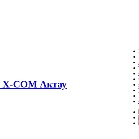
ер X-COM Актау