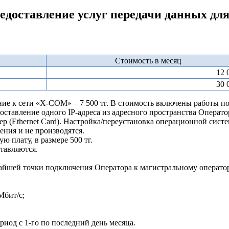
доставление услуг передачи данных для
Стоимость в месяц
12 
30 
е к сети «X-COM» – 7 500 тг. В стоимость включены работы по
ставление одного IP-адреса из адресного пространства Оператор
тер (Ethernet Card). Настройка/переустановка операционной си
ения и не производятся.
 плату, в размере 500 тг.
тавляются.
жайшей точки подключения Оператора к магистральному операто
Мбит/с;
риод с 1-го по последний день месяца.