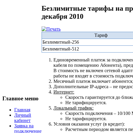
Безлимитные тарифы на пре
декабря 2010
Тариф
Безлимитный-256
Безлимитный-512
Единовременный платеж за подключени
кабеля по помещению Абонента), предо
В стоимость не включен сетевой адап
работы не входят в стоимость подключ
Месячный платеж включает абонентскую
Дополнительные IP-адреса – не предос
Интернет:
Скорость гарантируется до бли
Главное меню
Не тарифицируется.
Локальный трафик:
Главная
Скорость подключения – 10/100 
Личный
Не тарифицируется.
кабинет
Условия оказания услуг (в кредит):
Заявка на
Расчетным периодом является пе
подключение