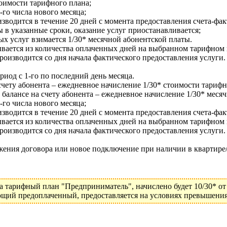
оимости тарифного плана;
-го числа нового месяца;
зводится в течение 20 дней с момента предоставления счета-фа
 в указанные сроки, оказание услуг приостанавливается;
х услуг взимается 1/30* месячной абонентской платы.
вается из количества оплаченных дней на выбранном тарифном 
оизводится со дня начала фактического предоставления услуги.
риод с 1-го по последний день месяца.
чету абонента – ежедневное начисление 1/30* стоимости тарифн
балансе на счету абонента – ежедневное начисление 1/30* меся
-го числа нового месяца;
зводится в течение 20 дней с момента предоставления счета-фа
вается из количества оплаченных дней на выбранном тарифном 
оизводится со дня начала фактического предоставления услуги.
ения договора или новое подключение при наличии в квартире/
тарифный план "Предприниматель", начислено будет 10/30* от 6 
ющий предоплаченный, предоставляется на условиях превышения