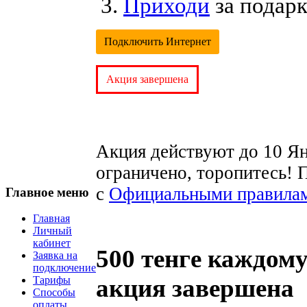
Приходи
за подарк
Подключить Интернет
Акция завершена
Акция действуют до 10 Ян
ограничено, торопитесь! 
с
Официальными правилам
Главное меню
Главная
Личный
кабинет
500 тенге каждом
Заявка на
подключение
акция завершена
Тарифы
Способы
оплаты