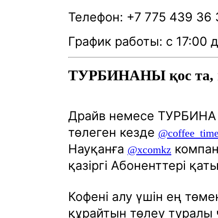
Телефон: +7 775 439 36 
График работы: с 17:00 
ТУРБИНАНЫ қос та, к
Драйв немесе ТУРБИНА
төлеген кезде
@coffee_time
Науқанға
компан
@xcomkz
қазіргі Абоненттері қат
Кофені алу үшін ең төме
құрайтын төлеу туралы 