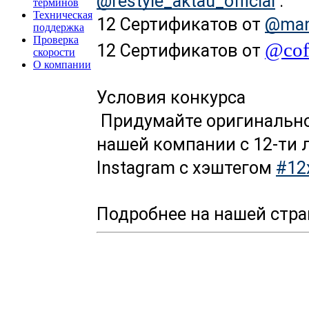
@restyle_aktau_official
 .
терминов
Техническая
12 Сертификатов от 
@man
поддержка
Проверка
@cof
12 Сертификатов от 
скорости
О компании
Условия конкурса
 Придумайте оригинальное ФОТО или ВИДЕО поздравление 
нашей компании с 12-ти 
Instagram с хэштегом 
#12
Подробнее на нашей стран