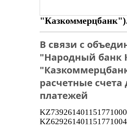
"Казкоммерцбанк")
В связи с объед
"Народный банк 
"Казкоммерцбан
расчетные счета
платежей
KZ739261401151771000
KZ629261401151771004