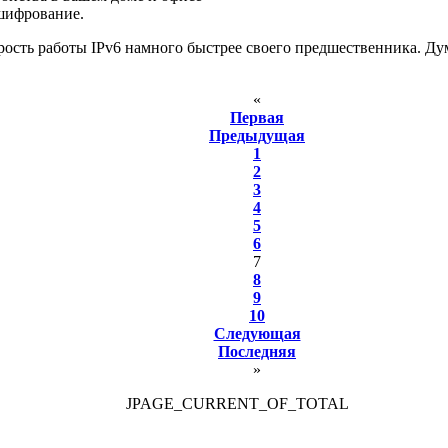
шифрование.
орость работы IPv6 намного быстрее своего предшественника. Ду
«
Первая
Предыдущая
1
2
3
4
5
6
7
8
9
10
Следующая
Последняя
»
JPAGE_CURRENT_OF_TOTAL